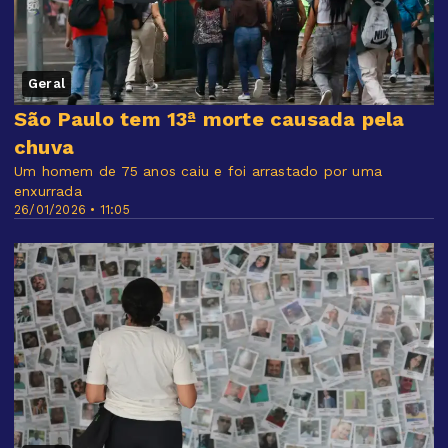
Geral
São Paulo tem 13ª morte causada pela
chuva
Um homem de 75 anos caiu e foi arrastado por uma
enxurrada
26/01/2026 • 11:05