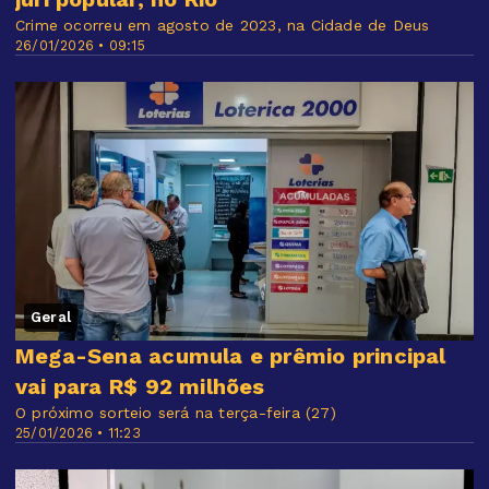
Crime ocorreu em agosto de 2023, na Cidade de Deus
26/01/2026 • 09:15
Geral
Mega-Sena acumula e prêmio principal
vai para R$ 92 milhões
O próximo sorteio será na terça-feira (27)
25/01/2026 • 11:23