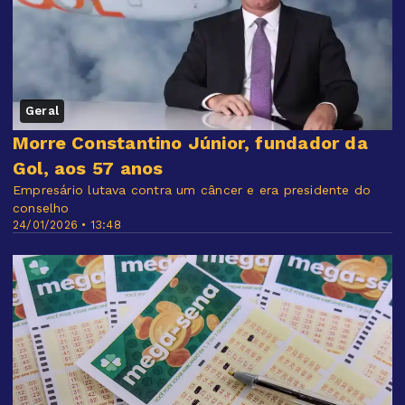
Geral
Morre Constantino Júnior, fundador da
Gol, aos 57 anos
Empresário lutava contra um câncer e era presidente do
conselho
24/01/2026 • 13:48