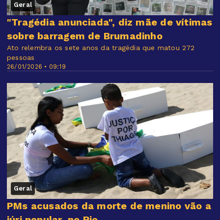
Geral
"Tragédia anunciada", diz mãe de vítimas
sobre barragem de Brumadinho
Ato relembra os sete anos da tragédia que matou 272
pessoas
26/01/2026 • 09:19
Geral
PMs acusados da morte de menino vão a
júri popular, no Rio