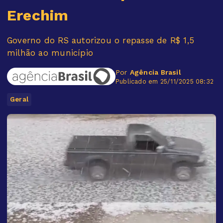
Erechim
Governo do RS autorizou o repasse de R$ 1,5
milhão ao município
Por
Agência Brasil
Publicado em 25/11/2025 08:32
Geral