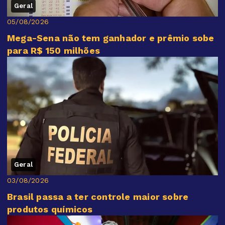
Geral
05/08/2026
Mega-Sena não tem ganhador e prêmio sobe
para R$ 150 milhões
Geral
03/08/2026
Brasil passa a ter controle maior sobre
produtos químicos