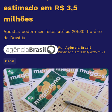
estimado em R$ 3,5
milhões
Apostas podem ser feitas até as 20h30, horário
de Brasília
Por
Agência Brasil
Publicado em 18/11/2025 11:21
Geral