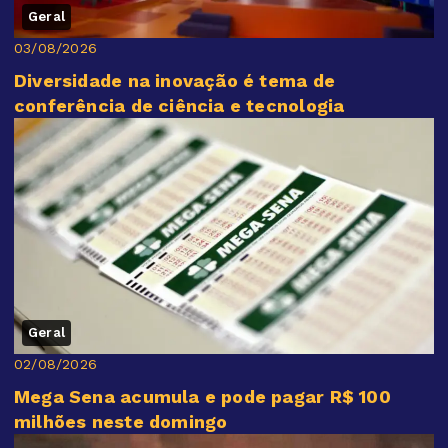
Geral
03/08/2026
Diversidade na inovação é tema de
conferência de ciência e tecnologia
Geral
02/08/2026
Mega Sena acumula e pode pagar R$ 100
milhões neste domingo