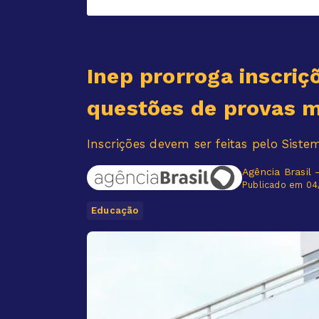
Inep prorroga inscriç
questões de provas 
Inscrições devem ser feitas pelo Siste
Agência Brasil 
Publicado em 04
Educação