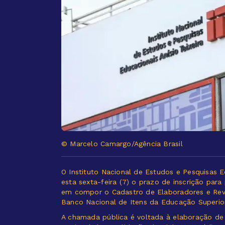
© Marcelo Camargo/Agência Brasil
O Instituto Nacional de Estudos e Pesquisas Ed
esta sexta-feira (7) o prazo de inscrição par
em compor o Cadastro de Elaboradores e Revi
Banco Nacional de Itens da Educação Superio
A chamada pública é voltada à elaboração de 