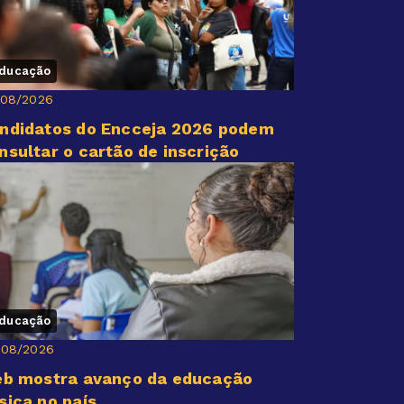
ducação
/08/2026
ndidatos do Encceja 2026 podem
nsultar o cartão de inscrição
ducação
/08/2026
eb mostra avanço da educação
sica no país