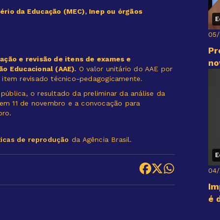
tério da Educação (MEC), Inep ou órgãos
E
05
Pr
ração e revisão de itens de exames e
no
ção Educacional (AAE).
O valor unitário do AAE por
r item revisado técnico-pedagogicamente.
blica, o resultado da preliminar da análise da
em 11 de novembro e a convocação para
bro.
ticas de reprodução
da Agência Brasil.
E
04
Im
é 