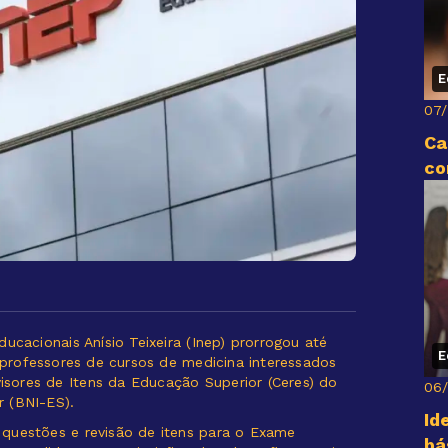
E
07
Ca
co
ucacionais Anísio Teixeira (Inep) prorrogou até
E
a professores de cursos de medicina interessados
sores de Itens da Educação Superior (Ceres) do
06
r (BNI-ES).
Id
questões e revisão de itens para o Exame
bá