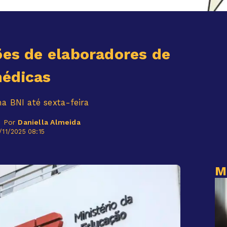
ões de elaboradores de
médicas
ma BNI até sexta-feira
- Por
Daniella Almeida
/11/2025 08:15
M