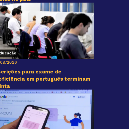
ducação
/08/2026
scrições para exame de
oficiência em português terminam
inta