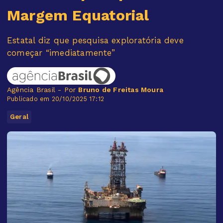
Margem Equatorial
Estatal diz que pesquisa exploratória deve
começar “imediatamente”
Agência Brasil - Por
Bruno de Freitas Moura
Publicado em 20/10/2025 17:12
Geral