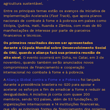
agricultura sustentável.
Entre os principais temas estão os avanços da Iniciativa de
Implementação Acelerada (
Fast Track
), que apoia planos
nacionais de combate à fome e à pobreza em países como
Etiópia, Quênia, Haiti, Ruanda e Zâmbia, com mais de 80
manifestações de interesse por parte de parceiros
financeiros e técnicos.
Os primeiros resultados devem ser apresentados
durante a Cúpula Mundial sobre Desenvolvimento Social
da ONU, quando a aliança fará sua primeira reunião de
alto nível
. O evento ocorrerá em Doha, no Catar, em 3 de
novembro, quando também serão anunciados novos
compromissos de financiamento e cooperação
internacional no combate à fome e à pobreza.
A
Aliança Global contra a Fome e a Pobreza
foi lançada
durante a presidência brasileira no G20 para apoiar e
acelerar os esforços a fim de erradicar a fome e reduzir as
desigualdades. A inciativa já conta com quase 200
membros, sendo 102 países, além de 53 fundações, 30
organizações internacionais e 14 instituições financeiras,
que são as principais fontes de financiamento dos projetos