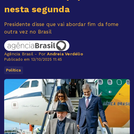
nesta segunda
Presidente disse que vai abordar fim da fome
outra vez no Brasil
Agência Brasil - Por
Andreia Verdélio
Publicado em 13/10/2025 11:45
Política