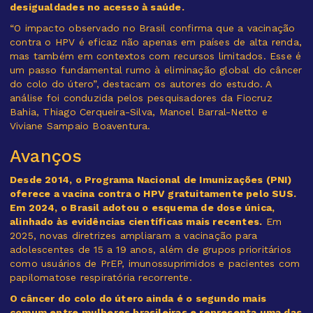
desigualdades no acesso à saúde.
“O impacto observado no Brasil confirma que a vacinação
contra o HPV é eficaz não apenas em países de alta renda,
mas também em contextos com recursos limitados. Esse é
um passo fundamental rumo à eliminação global do câncer
do colo do útero”, destacam os autores do estudo. A
análise foi conduzida pelos pesquisadores da Fiocruz
Bahia, Thiago Cerqueira-Silva, Manoel Barral-Netto e
Viviane Sampaio Boaventura.
Avanços
Desde 2014, o Programa Nacional de Imunizações (PNI)
oferece a vacina contra o HPV gratuitamente pelo SUS.
Em 2024, o Brasil adotou o esquema de dose única,
alinhado às evidências científicas mais recentes.
Em
2025, novas diretrizes ampliaram a vacinação para
adolescentes de 15 a 19 anos, além de grupos prioritários
como usuários de PrEP, imunossuprimidos e pacientes com
papilomatose respiratória recorrente.
O câncer do colo do útero ainda é o segundo mais
comum entre mulheres brasileiras e representa uma das