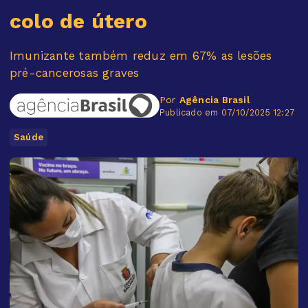
colo de útero
Imunizante também reduz em 67% as lesões
pré-cancerosas graves
Por
Agência Brasil
Publicado em 07/10/2025 12:27
Saúde