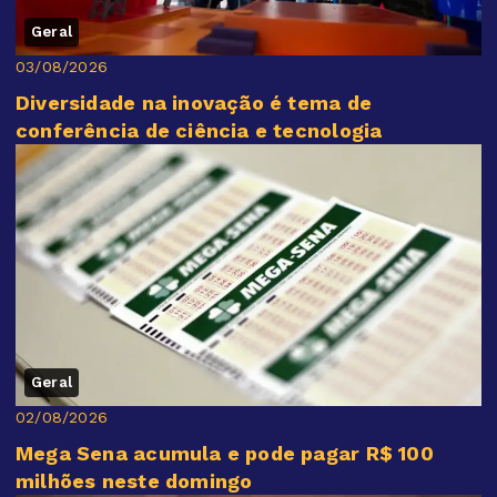
Geral
03/08/2026
Diversidade na inovação é tema de
conferência de ciência e tecnologia
Geral
02/08/2026
Mega Sena acumula e pode pagar R$ 100
milhões neste domingo