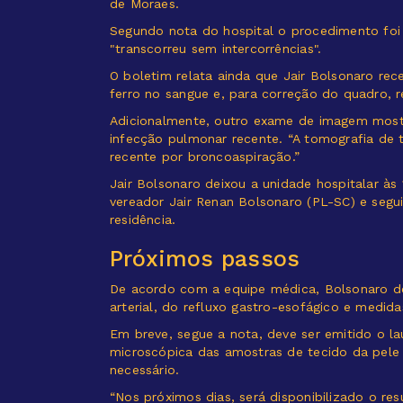
de Moraes.
Segundo nota do hospital o procedimento foi 
"transcorreu sem intercorrências".
O boletim relata ainda que Jair Bolsonaro rec
ferro no sangue e, para correção do quadro, 
Adicionalmente, outro exame de imagem most
infecção pulmonar recente. “A tomografia de
recente por broncoaspiração.”
Jair Bolsonaro deixou a unidade hospitalar à
vereador Jair Renan Bolsonaro (PL-SC) e segui
residência.
Próximos passos
De acordo com a equipe médica, Bolsonaro de
arterial, do refluxo gastro-esofágico e medid
Em breve, segue a nota, deve ser emitido o l
microscópica das amostras de tecido da pele (
necessário.
“Nos próximos dias, será disponibilizado o r