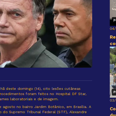
P
04
Re
co
nhã deste domingo (14), oito lesões cutâneas
P
procedimentos foram feitos no Hospital DF Star,
xames laboratoriais e de imagem.
03
 agosto no bairro Jardim Botânico, em Brasília. A
Co
tro do Supremo Tribunal Federal (STF), Alexandre
du