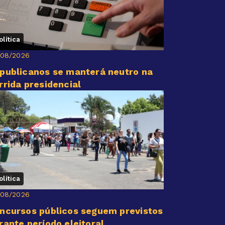
olítica
/08/2026
publicanos se manterá neutro na
rrida presidencial
olítica
/08/2026
ncursos públicos seguem previstos
rante período eleitoral