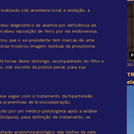
realizado sob anestesia local e sedação, e
ebeu diagnóstico de anemia por deficiência de
recebeu reposição de ferro por via endovenosa.
rou que o ex-presidente tem marcas de uma
 tórax mostrou imagem residual de pneumonia
P
s 14 horas deste domingo, acompanhado do filho e
30
u, sob escolta da polícia penal, para sua
TR
el
ve seguir com o tratamento da hipertensão
as preventivas de broncoaspiração.
audo por um médico patologista após a análise
biópsia), para definição de tratamento, se
esultado anatomopatológico das lesões da pele