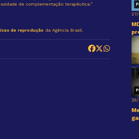
cessidade de complementação terapêutica.”
P
27
MD
ticas de reprodução
da Agência Brasil.
pr
P
25
Me
ga