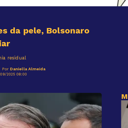
es da pele, Bolsonaro
iar
a residual
- Por
Daniella Almeida
/09/2025 08:00
M