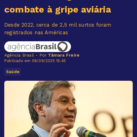
combate à gripe aviária
Desde 2022, cerca de 2,5 mil surtos foram
registrados nas Américas
Agência Brasil - Por
Tâmara Freire
Publicado em 09/09/2025 15:45
Saúde