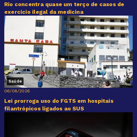
Rio concentra quase um terço de casos de
exercício ilegal da medicina
Saúde
06/08/2026
Lei prorroga uso do FGTS em hospitais
filantrópicos ligados ao SUS